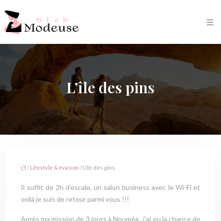
L’île des pins
/
Lifestyle & évasion
/ L’île des pins
Il suffit de 2h d’escale, un salon business avec le Wi-Fi et
voilà je suis de retour parmi vous !!!
Après ma mission de 3 jours à Nouméa , j’ai eu la chance de